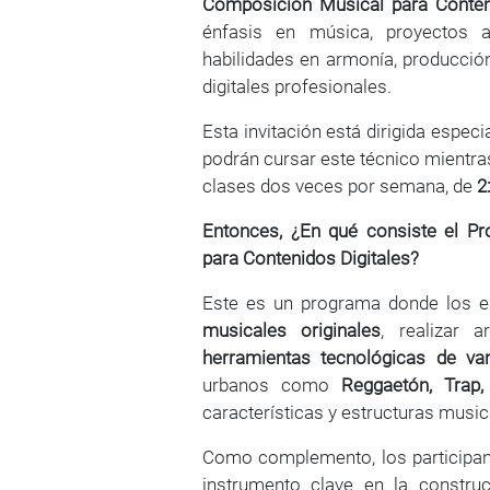
Composición Musical para Conteni
énfasis en música, proyectos au
habilidades en armonía, producción
digitales profesionales.
Esta invitación está dirigida espec
podrán cursar este técnico mientr
clases dos veces por semana, de
2
Entonces, ¿En qué consiste el P
para Contenidos Digitales?
Este es un programa donde los e
musicales originales
, realizar 
herramientas tecnológicas de va
urbanos como
Reggaetón, Trap
características y estructuras music
Como complemento, los participan
instrumento clave en la constr