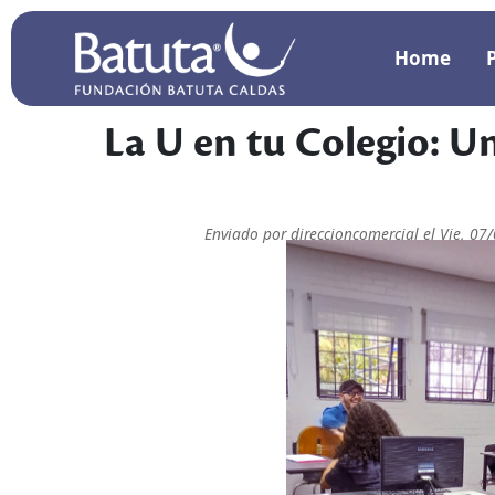
Pasar al contenido principal
Nav-p
Home
 principal
La U en tu Colegio: U
Enviado por
direccioncomercial
el
Vie, 07
Imagen de noticia