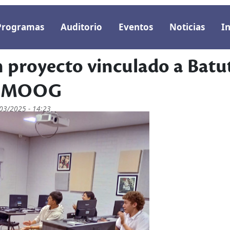
rincipal
Programas
Auditorio
Eventos
Noticias
In
n proyecto vinculado a Batu
MOOG
/03/2025 - 14:23