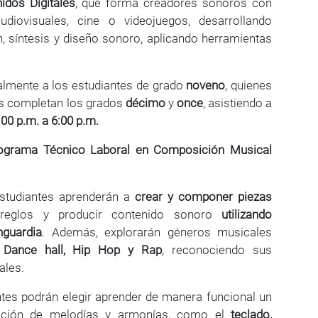
dos Digitales
, que forma creadores sonoros con
diovisuales, cine o videojuegos, desarrollando
, síntesis y diseño sonoro, aplicando herramientas
ialmente a los estudiantes de grado
noveno
, quienes
as completan los grados
décimo
y
once
, asistiendo a
:00 p.m. a 6:00 p.m.
rograma Técnico Laboral en Composición Musical
studiantes aprenderán a
crear y componer piezas
arreglos y producir contenido sonoro
utilizando
nguardia
. Además, explorarán géneros musicales
, Dance hall, Hip Hop y Rap
, reconociendo sus
ales.
tes podrán elegir aprender de manera funcional un
ucción de melodías y armonías, como el
teclado,